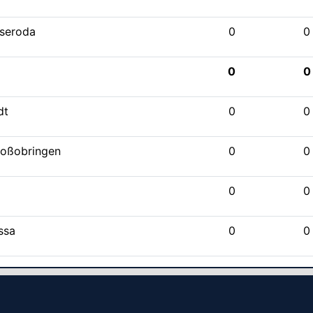
sseroda
0
0
d
0
0
dt
0
0
roßobringen
0
0
f
0
0
ssa
0
0