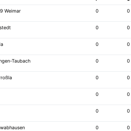
49 Weimar
0
0
stedt
0
0
da
0
0
ingen-Taubach
0
0
rroßla
0
0
0
0
0
0
hwabhausen
0
0