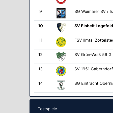
9
SG Weimarer SV / I
10
SV Einheit Legefel
11
FSV Ilmtal Zottelste
12
SV Grün-Weiß 56 G
13
SV 1951 Gaberndor
14
SG Eintracht Oberni
Testspiele