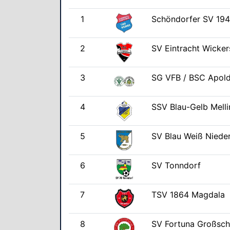
1
Schöndorfer SV 19
2
SV Eintracht Wicker
3
SG VFB / BSC Apol
4
SSV Blau-Gelb Mell
5
SV Blau Weiß Niede
6
SV Tonndorf
7
TSV 1864 Magdala
8
SV Fortuna Großsc