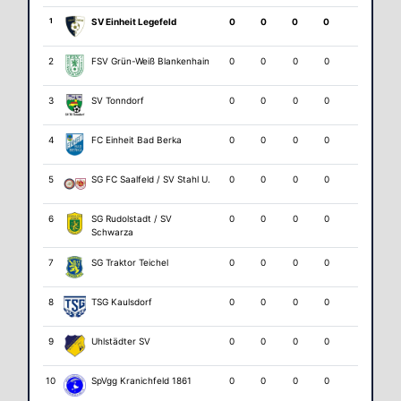
1
SV Einheit Legefeld
0
0
0
0
2
FSV Grün-Weiß Blankenhain
0
0
0
0
3
SV Tonndorf
0
0
0
0
4
FC Einheit Bad Berka
0
0
0
0
5
SG FC Saalfeld / SV Stahl U.
0
0
0
0
6
SG Rudolstadt / SV
0
0
0
0
Schwarza
7
SG Traktor Teichel
0
0
0
0
8
TSG Kaulsdorf
0
0
0
0
9
Uhlstädter SV
0
0
0
0
10
SpVgg Kranichfeld 1861
0
0
0
0