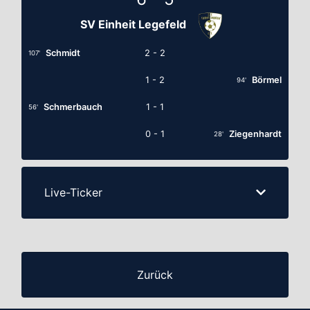
SV Einheit Legefeld
Schmidt
2 - 2
107'
1 - 2
Börmel
94'
Schmerbauch
1 - 1
56'
0 - 1
Ziegenhardt
28'
Live-Ticker
Zurück